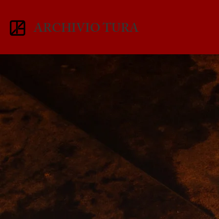
ARCHIVIO TURA